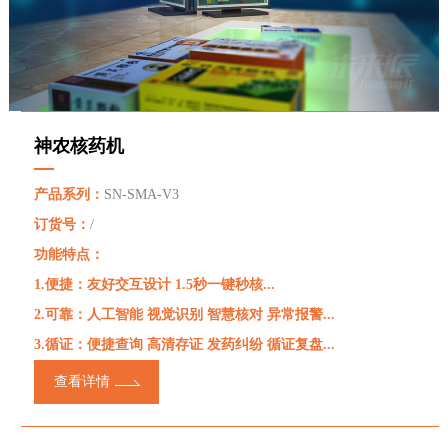
神农核药机
产品系列：
SN-SMA-V3
订货号：
/
功能特点：
1.便捷：友好交互设计 1.5秒一键秒核...
2.可靠：人工智能 视觉识别 智慧核对 异常报警...
3.循证：便捷查询 高清存证 发药纠纷 循证复盘...
查看详情